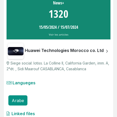
News+
1320
15/05/2024
/
15/07/2024
Voir les articles
Huawei Technologies Morocco co. Ltd
Siege social
:
lotiss. La Colline II, California Garden, imm. A,
2°ét. , Sidi Maarouf CASABLANCA
,
Casablanca
Langueges
Arabe
Linked files