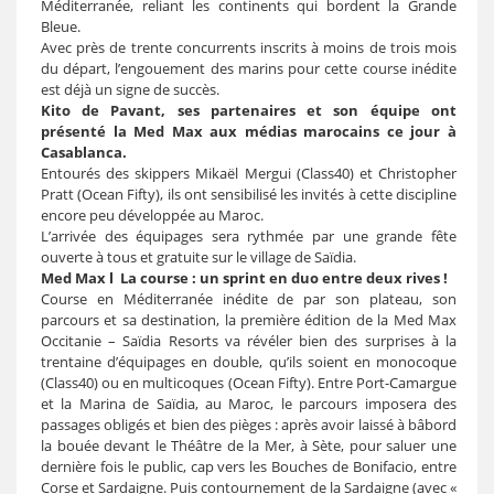
Méditerranée, reliant les continents qui bordent la Grande
Bleue.
Avec près de trente concurrents inscrits à moins de trois mois
du départ, l’engouement des marins pour cette course inédite
est déjà un signe de succès.
Kito de Pavant, ses partenaires et son équipe ont
présenté la Med Max aux médias marocains ce jour à
Casablanca.
Entourés des skippers Mikaël Mergui (Class40) et Christopher
Pratt (Ocean Fifty), ils ont sensibilisé les invités à cette discipline
encore peu développée au Maroc.
L’arrivée des équipages sera rythmée par une grande fête
ouverte à tous et gratuite sur le village de Saïdia.
Med Max l La course : un sprint en duo entre deux rives !
Course en Méditerranée inédite de par son plateau, son
parcours et sa destination, la première édition de la Med Max
Occitanie – Saïdia Resorts va révéler bien des surprises à la
trentaine d’équipages en double, qu’ils soient en monocoque
(Class40) ou en multicoques (Ocean Fifty). Entre Port-Camargue
et la Marina de Saïdia, au Maroc, le parcours imposera des
passages obligés et bien des pièges : après avoir laissé à bâbord
la bouée devant le Théâtre de la Mer, à Sète, pour saluer une
dernière fois le public, cap vers les Bouches de Bonifacio, entre
Corse et Sardaigne. Puis contournement de la Sardaigne (avec «