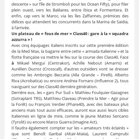
descente » sur l’île de Stromboli pour les Ocean Fifty), pour filer
plein ouest, vers les Baléares, entre Ibiza et Formentera. Et
enfin, cap vers le Maroc, via les îles Zaffarines, prémices des
délices qui attendent les concurrents dans la Marina de Saïdia,
à l’arrivée.
Un plateau de « fous de mer » Class40 : gare à la « squadra
azzurra » !
Avec cinq équipages italiens inscrits sur cette première édition
de la Med Max, la bagarre entre cette « armada italienne » et la
flotte française va mettre le feu sur la course des Class40. Face
à
Mikael Mergui (Centrakor), Achille Nebout (Amarris) et
Aurélien Ducroz (Crosscall), d’autres outsiders vont se dresser
comme les Ambrogio Beccaria (Alla Grande – Pirelli), Alberto
Riva (Acrobatica) ou encore Andrea Fornaro (Influence 2), tous
naviguant sur des Class40 dernière génération.
Derrière eux, les « gars Pur Sud » Mathieu Foulquier-Gazagnes
(Sotraplant TRS), Matthieu Claveau (Prendre la Mer – Agir pour
la Forêt) ou François Verdier (Phare40), avec des bateaux plus
anciens mais tout aussi efficaces, auront eux aussi leurs cibles
italiennes en ligne de mire, comme le jeune Matteo Sericano
(Tyrolit) ou encore Marco Guerra (Imagine Act).
Il faudra également compter sur les « amateurs très éclairés »
que sont Benoît Garibal (Altair-Maiia), Laurent Camprubi