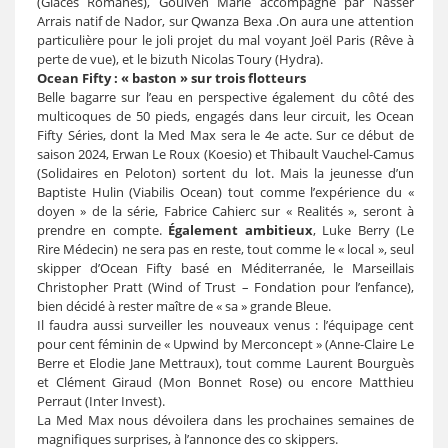
(Glaces Romanes), Goulven Marie accompagné par Nasser
Arrais natif de Nador, sur Qwanza Bexa .On aura une attention
particulière pour le joli projet du mal voyant Joël Paris (Rêve à
perte de vue), et le bizuth Nicolas Toury (Hydra).
Ocean Fifty : « baston » sur trois flotteurs
Belle bagarre sur l’eau en perspective également du côté des
multicoques de 50 pieds, engagés dans leur circuit, les Ocean
Fifty Séries, dont la Med Max sera le 4e acte. Sur ce début de
saison 2024, Erwan Le Roux (Koesio) et Thibault Vauchel-Camus
(Solidaires en Peloton) sortent du lot. Mais la jeunesse d’un
Baptiste Hulin (Viabilis Ocean) tout comme l’expérience du «
doyen » de la série, Fabrice Cahierc sur « Realités », seront à
prendre en compte.
Également ambitieux
, Luke Berry (Le
Rire Médecin) ne sera pas en reste, tout comme le « local », seul
skipper d’Ocean Fifty basé en Méditerranée, le Marseillais
Christopher Pratt (Wind of Trust – Fondation pour l’enfance),
bien décidé à rester maître de « sa » grande Bleue.
Il faudra aussi surveiller les nouveaux venus : l’équipage cent
pour cent féminin de « Upwind by Merconcept » (Anne-Claire Le
Berre et Elodie Jane Mettraux), tout comme Laurent Bourguès
et Clément Giraud (Mon Bonnet Rose) ou encore Matthieu
Perraut (Inter Invest).
La Med Max nous dévoilera dans les prochaines semaines de
magnifiques surprises, à l’annonce des co skippers.