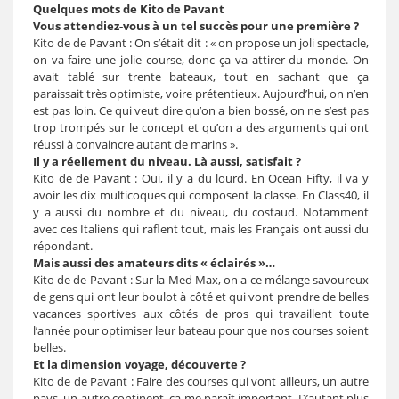
Quelques mots de Kito de Pavant
Vous attendiez-vous à un tel succès pour une première ?
Kito de de Pavant : On s’était dit : « on propose un joli spectacle,
on va faire une jolie course, donc ça va attirer du monde. On
avait tablé sur trente bateaux, tout en sachant que ça
paraissait très optimiste, voire prétentieux. Aujourd’hui, on n’en
est pas loin. Ce qui veut dire qu’on a bien bossé, on ne s’est pas
trop trompés sur le concept et qu’on a des arguments qui ont
réussi à convaincre autant de marins ».
Il y a réellement du niveau. Là aussi, satisfait ?
Kito de de Pavant : Oui, il y a du lourd. En Ocean Fifty, il va y
avoir les dix multicoques qui composent la classe. En Class40, il
y a aussi du nombre et du niveau, du costaud. Notamment
avec ces Italiens qui raflent tout, mais les Français ont aussi du
répondant.
Mais aussi des amateurs dits « éclairés »…
Kito de de Pavant : Sur la Med Max, on a ce mélange savoureux
de gens qui ont leur boulot à côté et qui vont prendre de belles
vacances sportives aux côtés de pros qui travaillent toute
l’année pour optimiser leur bateau pour que nos courses soient
belles.
Et la dimension voyage, découverte ?
Kito de de Pavant : Faire des courses qui vont ailleurs, un autre
pays, un autre continent, ça me paraît important. D’autant plus